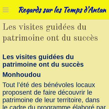
Regards sur les Temps d'Antan
Accueil
Les visites guidées du
Cadrans solaires
patrimoine ont du succès
Horloges
Les visites guidées du
Art campanaire
patrimoine ont du succès
Réhabilitations
Monhoudou
Nos patrimoines
Tout l’été des bénévoles locaux
proposent de faire découvrir le
patrimoine de leur territoire, dans
le cadre du programme élaboré par