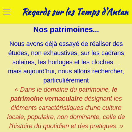
Regards sur les Temps d'Antan
Nos patrimoines...
Accueil
Nous avons déjà essayé de réaliser des
Cadrans solaires
études, non exhaustives, sur les cadrans
Horloges
solaires, les horloges et les cloches…
mais aujourd’hui, nous allons rechercher,
Art campanaire
particulièrement
Réhabilitations
«
Dans le domaine du patrimoine,
le
patrimoine vernaculaire
désignant
les
Nos patrimoines
éléments caractéristiques d'une culture
locale, populaire, non dominante, celle de
l'histoire du quotidien et des pratiques
. »