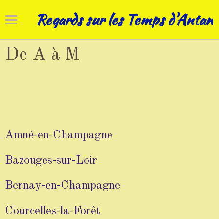
Regards sur les Temps d'Antan
Accueil
De A à M
Cadrans solaires
Horloges
Art campanaire
Amné-en-Champagne
Réhabilitations
Bazouges-sur-Loir
Nos patrimoines
Bernay-en-Champagne
Courcelles-la-Forêt