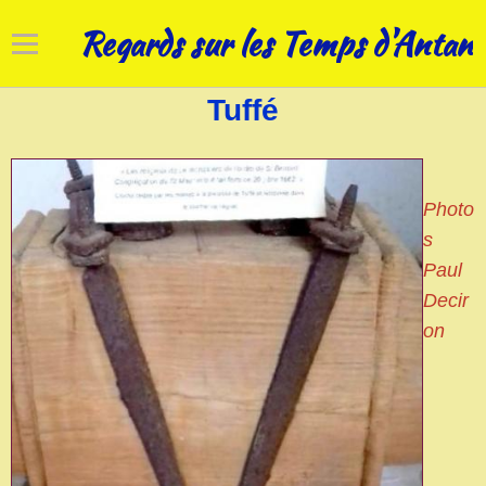
Regards sur les Temps d'Antan
Tuffé
Accueil
Cadrans solaires
Photo
Horloges
s
Art campanaire
Paul
Decir
Réhabilitations
on
Nos patrimoines