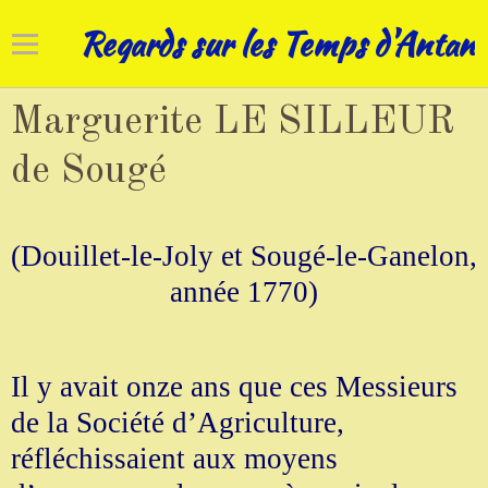
Regards sur les Temps d'Antan
Accueil
Marguerite LE SILLEUR
Cadrans solaires
de Sougé
Horloges
(Douillet-le-Joly et Sougé-le-Ganelon,
Art campanaire
année 1770)
Réhabilitations
Nos patrimoines
Il y avait onze ans que ces Messieurs
de la Société d’Agriculture,
réfléchissaient aux moyens