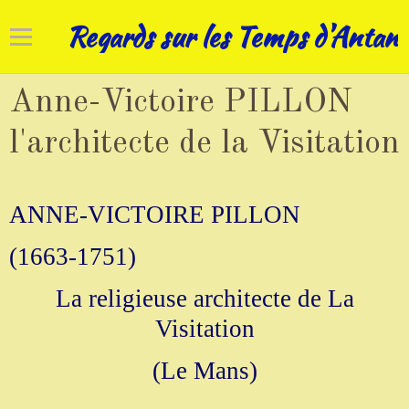
Regards sur les Temps d'Antan
Accueil
Anne-Victoire PILLON
Cadrans solaires
l'architecte de la Visitation
Horloges
ANNE-VICTOIRE PILLON
Art campanaire
(1663-1751)
Réhabilitations
La religieuse architecte de La
Nos patrimoines
Visitation
(Le Mans)