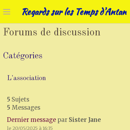
Regards sur les Temps d'Antan
Accueil
Forums de discussion
Cadrans solaires
Catégories
Horloges
Art campanaire
L'association
Réhabilitations
5
Sujets
Nos patrimoines
5
Messages
Dernier message
par
Sister Jane
le 20/05/2025 à 16:35