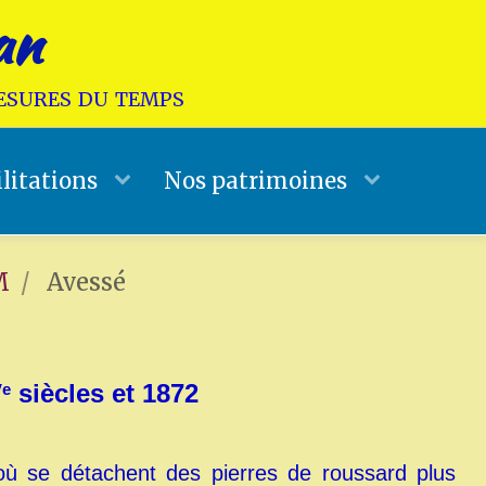
an
mesures du temps
litations
Nos patrimoines
M
Avessé
V
siècles et 1872
e
d'où se détachent des pierres de roussard plus