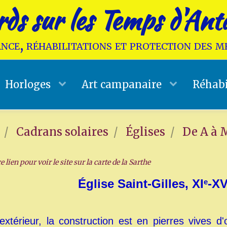
ds sur les Temps d'Ant
nce, réhabilitations et protection des 
Horloges
Art campanaire
Réhabi
Cadrans solaires
Églises
De A à 
e lien pour voir le site sur la carte de la Sarthe
Église Saint-Gilles, XI
-X
e
extérieur, la construction est en pierres vives 