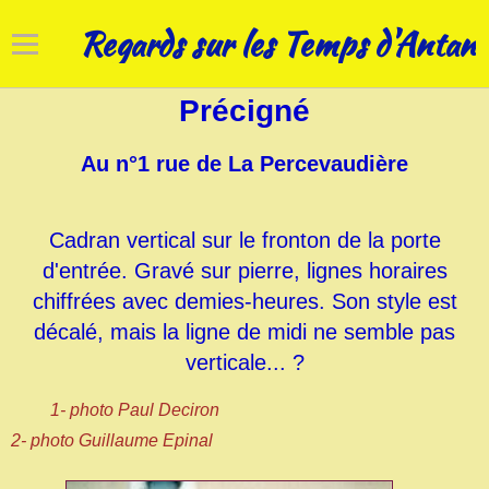
Regards sur les Temps d'Antan
Précigné
Accueil
Au n°1 rue de La Percevaudière
Cadrans solaires
Horloges
Cadran vertical sur le fronton de la porte
Art campanaire
d'entrée. Gravé sur pierre, lignes horaires
chiffrées avec demies-heures. Son style est
Réhabilitations
décalé, mais la ligne de midi ne semble pas
verticale... ?
Nos patrimoines
1- photo
Paul Deciron
2- photo
Guillaume Epinal