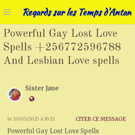
Regards sur les Temps d'Antan
Accueil
Powerful Gay Lost Love
Cadrans solaires
Spells +256772596788
And Lesbian Love spells
Horloges
Art campanaire
Sister Jane
Réhabilitations
Nos patrimoines
le 20/05/2025 à 16:32
CITER CE MESSAGE
Powerful Gay Lost Love Spells